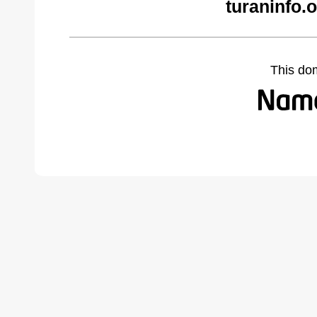
turaninfo.
This do